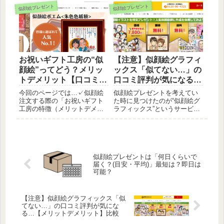
「還暦祝い本舗は、他より何
ついて口コミ評判なども参考
似顔絵プレゼント
似顔絵プレゼント
が良いのかハッキリ知りた
に紹介していきます。
い…」という方は、ぜひ今回
の評価レビューを参考に検討
してみてください。
お祝いギフト工房の“似
【注意】似顔絵グラフィ
顔絵”ってどう？メリッ
ックス「似てない…」の
トデメリット【口コミ評
口コミ評判が気になる…
判】
【メリットデメリット】
今回のページでは…✓似顔絵
似顔絵プレゼントを考えてい
比較
注文する際の「お祝いギフト
た時に見つけたのが“似顔絵グ
工房の特徴（メリットデメリ
ラフィックス”というサービ
ット）」を口コミ評判なども
ス。１つ心配だったのが“似て
合わせて共有していきます。
ない…”という口コミも見かけ
「お祝いギフト工房での似顔
た点。そこで実際に「似顔絵
絵注文を検討していた…」と
グラフィックスの口コミ評
いう方は、ぜひ今回のレビュ
判・他と比較してのメリット
似顔絵プレゼントは「何日くらいで
ー感想を参考にしてみてくだ
デメリット」を調べてみるこ
届く？(目安・平均)」最短は？即日は
さい。
とにしたんです。
可能？
【注意】似顔絵グラフィックス「似
てない…」の口コミ評判が気にな
る…【メリットデメリット】比較