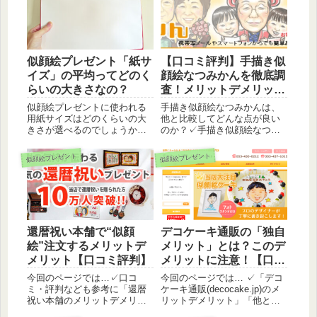
似顔絵プレゼント「紙サ
【口コミ評判】手描き似
イズ」の平均ってどのく
顔絵なつみかんを徹底調
らいの大きさなの？
査！メリットデメリット
って？【注意点】
似顔絵プレゼントに使われる
手描き似顔絵なつみかんは、
用紙サイズはどのくらいの大
他と比較してどんな点が良い
きさが選べるのでしょうか？
のか？✓手描き似顔絵なつみ
大きいサイズはあるのでしょ
かんの口コミ・評判などをも
うか？ここでは「似顔絵プレ
とに「特徴（メリットデメリ
似顔絵プレゼント
似顔絵プレゼント
ゼントで使われている紙サイ
ット）」そして「どんな人に
ズ」についてご紹介します。
おすすめなのか？」という点
について紹介していきます。
還暦祝い本舗で“似顔
デコケーキ通販の「独自
絵”注文するメリットデ
メリット」とは？このデ
メリット【口コミ評判】
メリットに注意！【口コ
ミ・評判】decocake.jp
今回のページでは…✓口コ
今回のページでは… ✓「デコ
ミ・評判なども参考に「還暦
ケーキ通販(decocake.jp)のメ
祝い本舗のメリットデメリッ
リットデメリット」「他と比
ト」を紹介していきます。
較して、何が良いのか？」に