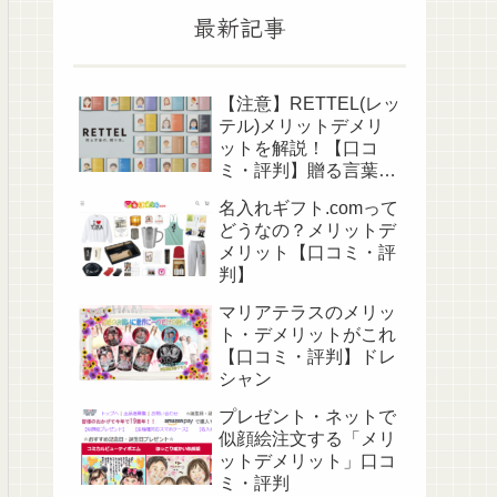
最新記事
【注意】RETTEL(レッ
テル)メリットデメリ
ットを解説！【口コ
ミ・評判】贈る言葉の
贈り本
名入れギフト.comって
どうなの？メリットデ
メリット【口コミ・評
判】
マリアテラスのメリッ
ト・デメリットがこれ
【口コミ・評判】ドレ
シャン
プレゼント・ネットで
似顔絵注文する「メリ
ットデメリット」口コ
ミ・評判