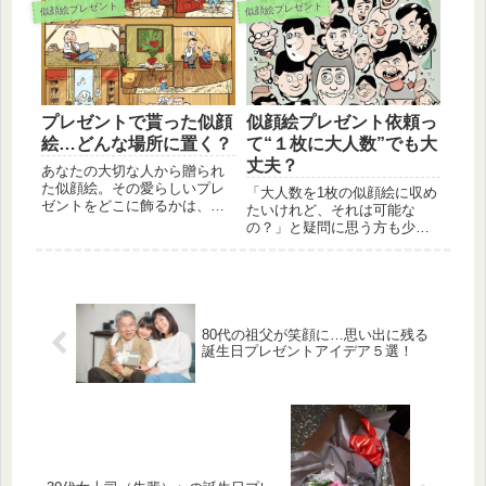
大変ですよね。そこで、今回
ついて口コミ評判なども参考
似顔絵プレゼント
似顔絵プレゼント
は「アマギフ（Amazonギフト
に紹介していきます。
券）」を誕生日プレゼントに
選ぶメリットとデメリットに
ついて紹介します。
プレゼントで貰った似顔
似顔絵プレゼント依頼っ
絵…どんな場所に置く？
て“１枚に大人数”でも大
丈夫？
あなたの大切な人から贈られ
た似顔絵。その愛らしいプレ
「大人数を1枚の似顔絵に収め
ゼントをどこに飾るかは、お
たいけれど、それは可能な
部屋の雰囲気を左右する大切
の？」と疑問に思う方も少な
な選択です。今回は、その似
くないでしょう。実際、似顔
顔絵をよりいっそう引き立て
絵師にとっても一つのチャレ
る置き場所を、心を込めてご
ンジであり、一定の技術と経
提案いたします。
験が求められます。この記事
では、大人数を含む似顔絵プ
レゼントの注意点などを具体
80代の祖父が笑顔に…思い出に残る
的にご紹介します。
誕生日プレゼントアイデア５選！