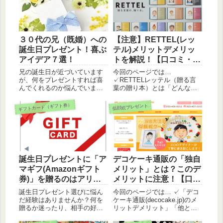
３０代の兄（既婚）への
【注意】RETTEL(レッ
誕生日プレゼント！喜ぶ
テル)メリットデメリッ
アイデア７選！
トを解説！【口コミ・評
判】贈る言葉の贈り本
兄の誕生日が近づいています
今回のページでは…
が、何をプレゼントすれば喜
✓RETTELレッテル（贈る言
んでくれるのか悩んでいませ
葉の贈り本）とは「どんなサ
んか？兄は家族を持ち、大人
ービスなのか？メリットデメ
の男性としての役割を果たし
リットは？」といったことを
ギフトカード（ギフト券）
似顔絵プレゼント
ているため、どんなプレゼン
中心に、口コミ・評判などを
トが喜ばれるのか迷うことも
もとに紹介していきます。
あるでしょう。そこで今回の
「RETTELレッテル（贈る言
記事では、兄が心から喜ぶプ
葉の贈り本）が気になってい
レゼントの選び方や、実際に
た…」という方は、ぜひ今回
喜ばれるアイデアを紹介して
の評価レビューを参考に検討
誕生日プレゼントに「ア
デコケーキ通販の「独自
いきます。
してみてください。
マギフ(Amazonギフト
メリット」とは？このデ
券)」を贈るのはアリ？
メリットに注意！【口コ
【メリットデメリット】
ミ・評判】decocake.jp
誕生日プレゼント選びに悩ん
今回のページでは… ✓「デコ
だ経験はありませんか？何を
ケーキ通販(decocake.jp)のメ
贈るか迷ったり、相手の好み
リットデメリット」「他と比
を考えたりするのはなかなか
較して、何が良いのか？」に